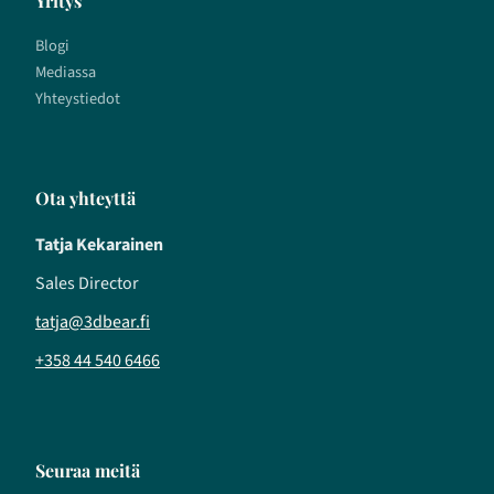
Yritys
Blogi
Mediassa
Yhteystiedot
Ota yhteyttä
Tatja Kekarainen
Sales Director
tatja@3dbear.fi
+358 44 540 6466
Seuraa meitä