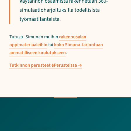
käytännön osaamista rakennetaan 360-
simulaatioharjoituksilla todellisista
työmaatilanteista.
Tutustu Simunan muihin
rakennusalan
oppimateriaaleihin
tai
koko Simuna-tarjontaan
ammatilliseen koulutukseen
.
Tutkinnon perusteet ePerusteissa →