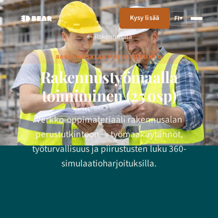
Kysy lisää
FI
▾
← Rakennusala
RAKENNUSALAN PERUSTUTKINTO
Rakennustyömaalla
toimiminen (25 osp)
Verkko-oppimateriaali rakennusalan
perustutkintoon — työmaakäytännöt,
työturvallisuus ja piirustusten luku 360-
simulaatioharjoituksilla.