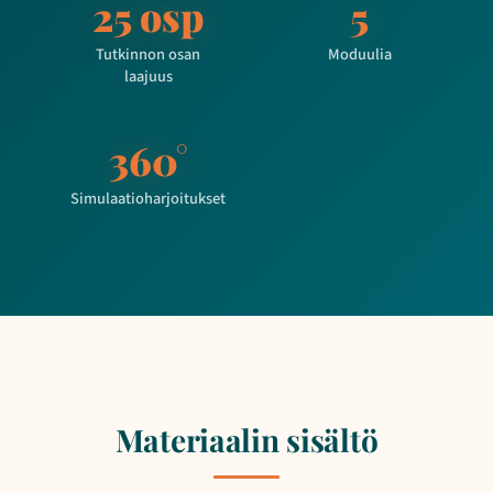
25 osp
5
Tutkinnon osan
Moduulia
laajuus
360°
Simulaatioharjoitukset
Materiaalin sisältö