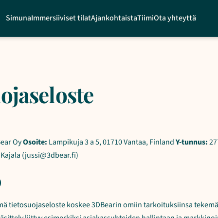
Simuna
Immersiiviset tilat
Ajankohtaista
Tiimi
Ota yhteyttä
ojaseloste
ear Oy
Osoite:
Lampikuja 3 a 5, 01710 Vantaa, Finland
Y-tunnus:
27
 Kajala (jussi@3dbear.fi)
o
mä tietosuojaseloste koskee 3DBearin omiin tarkoituksiinsa tekemä