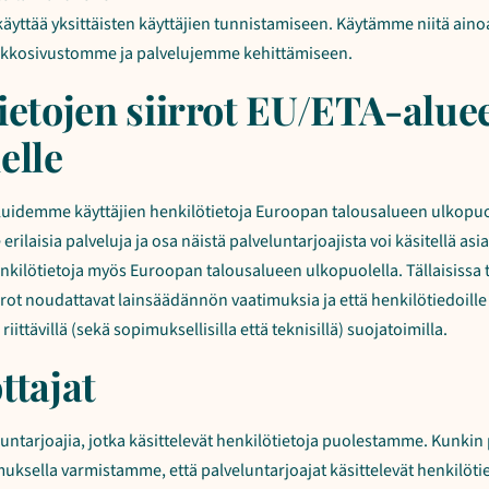
 käyttää yksittäisten käyttäjien tunnistamiseen. Käytämme niitä ainoa
erkkosivustomme ja palvelujemme kehittämiseen.
ietojen siirrot EU/ETA-alue
elle
veluidemme käyttäjien henkilötietoja Euroopan talousalueen ulkopu
rilaisia palveluja ja osa näistä palveluntarjoajista voi käsitellä a
nkilötietoja myös Euroopan talousalueen ulkopuolella. Tällaisissa
rrot noudattavat lainsäädännön vaatimuksia ja että henkilötiedoille
ittävillä (sekä sopimuksellisilla että teknisillä) suojatoimilla.
ttajat
untarjoajia, jotka käsittelevät henkilötietoja puolestamme. Kunkin
uksella varmistamme, että palveluntarjoajat käsittelevät henkilöt