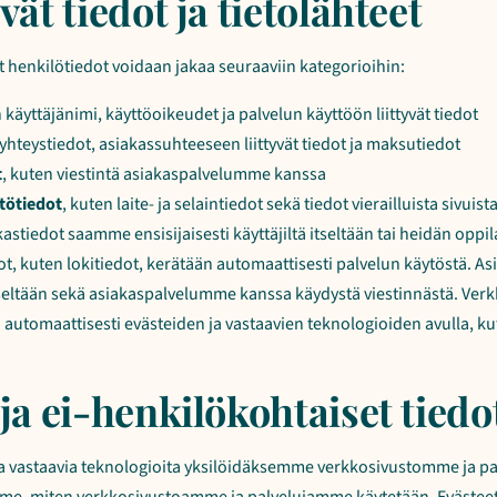
vät tiedot ja tietolähteet
 henkilötiedot voidaan jakaa seuraaviin kategorioihin:
n käyttäjänimi, käyttöoikeudet ja palvelun käyttöön liittyvät tiedot
 yhteystiedot, asiakassuhteeseen liittyvät tiedot ja maksutiedot
t
, kuten viestintä asiakaspalvelumme kanssa
tötiedot
, kuten laite- ja selaintiedot sekä tiedot vierailluista sivuist
kastiedot saamme ensisijaisesti käyttäjiltä itseltään tai heidän oppi
dot, kuten lokitiedot, kerätään automaattisesti palvelun käytöstä. A
tseltään sekä asiakaspalvelumme kanssa käydystä viestinnästä. Ver
 automaattisesti evästeiden ja vastaavien teknologioiden avulla, k
ja ei-henkilökohtaiset tiedo
a vastaavia teknologioita yksilöidäksemme verkkosivustomme ja pa