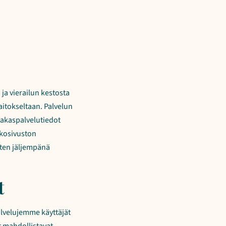
a ja vierailun kestosta
laitokseltaan. Palvelun
siakaspalvelutiedot
kkosivuston
uten jäljempänä
t
lvelujemme käyttäjät