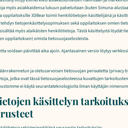
käsittely liittyy esimerkiksi asiakassuhteiden hallintaan ja markkino
toja myös asiakkaidensa lukuun palveluitaan (kuten Simuna-alustaa
 oppilaitoksille 3DBear toimii henkilötietojen käsittelijänä ja käsit
 tehdyn tietojenkäsittelysopimuksen sekä oppilaitoksen omien tie
isältää myös alaikäisten henkilötietoja. Tästä käsittelystä löydät ti
ten oppilaitoksen) omista tietosuojaselosteista.
etta voidaan päivittää aika ajoin. Ajantasainen versio löytyy verkko
äänrakennetun ja oletusarvoisen tietosuojan periaatetta (privacy 
toja, jotka ovat tässä tietosuojaselosteessa kuvattujen tarkoituste
sivustomme ei käytä seurantateknologioita ilman käyttäjän nimeno
etojen käsittelyn tarkoituks
rusteet
ilötietoja rekisterinpitäjänä seuraaviin tarkoituksiin: