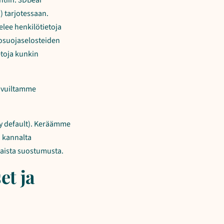
intiin. 3DBear
) tarjotessaan.
telee henkilötietoja
tosuojaselosteiden
etoja kunkin
sivuiltamme
by default). Keräämme
n kannalta
maista suostumusta.
et ja