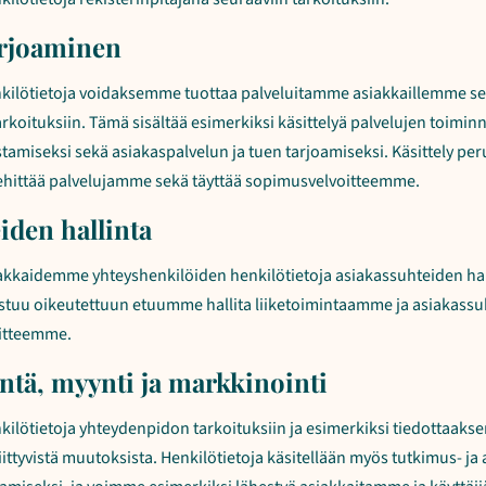
arjoaminen
nkilötietoja voidaksemme tuottaa palveluitamme asiakkaillemme s
arkoituksiin. Tämä sisältää esimerkiksi käsittelyä palvelujen toiminn
tamiseksi sekä asiakaspalvelun ja tuen tarjoamiseksi. Käsittely pe
ehittää palvelujamme sekä täyttää sopimusvelvoitteemme.
iden hallinta
iakkaidemme yhteyshenkilöiden henkilötietoja asiakassuhteiden hall
rustuu oikeutettuun etuumme hallita liiketoimintaamme ja asiakas
oitteemme.
intä, myynti ja markkinointi
kilötietoja yhteydenpidon tarkoituksiin ja esimerkiksi tiedottaaks
liittyvistä muutoksista. Henkilötietoja käsitellään myös tutkimus- ja