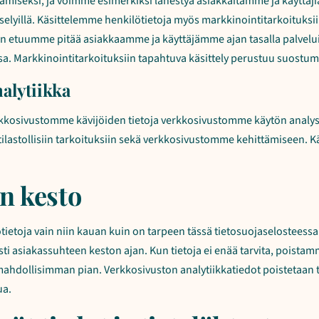
miseksi, ja voimme esimerkiksi lähestyä asiakkaitamme ja käyttä
selyillä. Käsittelemme henkilötietoja myös markkinointitarkoituksii
n etuumme pitää asiakkaamme ja käyttäjämme ajan tasalla palvelui
. Markkinointitarkoituksiin tapahtuva käsittely perustuu suostu
alytiikka
rkkosivustomme kävijöiden tietoja verkkosivustomme käytön analys
tilastollisiin tarkoituksiin sekä verkkosivustomme kehittämiseen. K
yn kesto
ietoja vain niin kauan kuin on tarpeen tässä tietosuojaselosteessa
esti asiakassuhteen keston ajan. Kun tietoja ei enää tarvita, poistam
hdollisimman pian. Verkkosivuston analytiikkatiedot poistetaan 
ua.