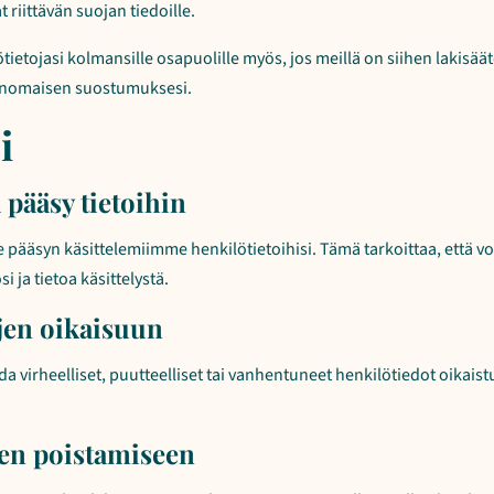
t riittävän suojan tiedoille.
ietojasi kolmansille osapuolille myös, jos meillä on siihen lakisäät
menomaisen suostumuksesi.
i
 pääsy tietoihin
e pääsyn käsittelemiimme henkilötietoihisi. Tämä tarkoittaa, että vo
 ja tietoa käsittelystä.
jen oikaisuun
a virheelliset, puutteelliset tai vanhentuneet henkilötiedot oikaistu
jen poistamiseen