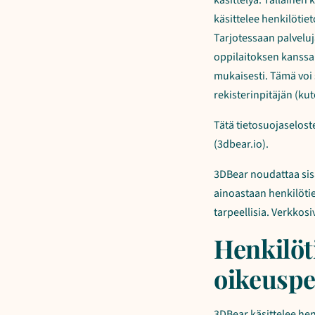
käsittelyä. Tällainen 
käsittelee henkilötie
Tarjotessaan palveluja
oppilaitoksen kanssa
mukaisesti. Tämä voi s
rekisterinpitäjän (ku
Tätä tietosuojaselost
(3dbear.io).
3DBear noudattaa sis
ainoastaan henkilötie
tarpeellisia. Verkko
Henkilöti
oikeuspe
3DBear käsittelee henk