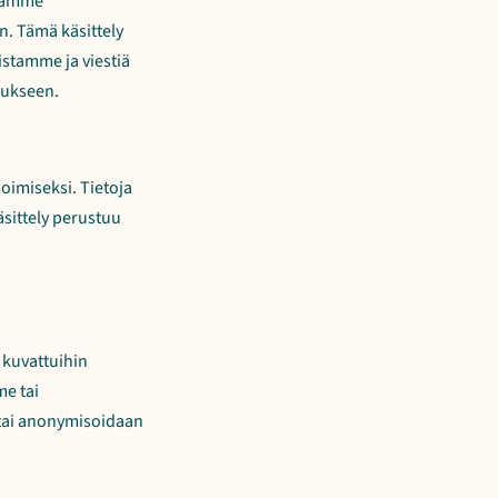
jiämme
n. Tämä käsittely
stamme ja viestiä
mukseen.
oimiseksi. Tietoja
äsittely perustuu
 kuvattuihin
me tai
tai anonymisoidaan