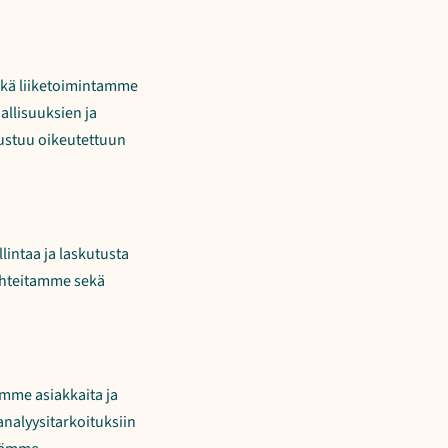
ekä liiketoimintamme
allisuuksien ja
rustuu oikeutettuun
intaa ja laskutusta
suhteitamme sekä
emme asiakkaita ja
 analyysitarkoituksiin