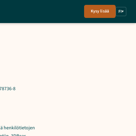
Kysy lisää
FI
▾
78736-8
ä henkilötietojen