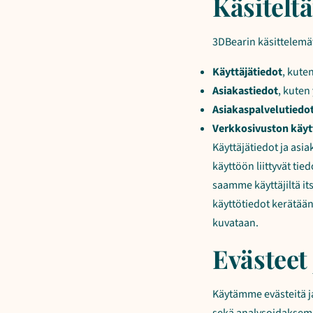
Käsiteltä
3DBearin käsittelemät
Käyttäjätiedot
, kute
Asiakastiedot
, kuten
Asiakaspalvelutiedo
Verkkosivuston käyt
Käyttäjätiedot ja asia
käyttöön liittyvät tie
saamme käyttäjiltä i
käyttötiedot kerätään
kuvataan.
Evästeet 
Käytämme evästeitä j