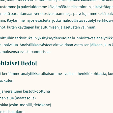
e, miten verkkosivustoamme ja palvelujamme käytetään. Evästeet
vustomme ja palveluidemme kävijämäärän tilastoinnin ja käyttötapo
aa meitä parantamaan verkkosivustoamme ja palvelujamme sekä pa
n. Käytämme myös evästeitä, jotka mahdollistavat tietyt verkkos
t, kuten käyttäjien kirjautumisen ja asetusten valinnan.
ttuihin tarkoituksiin yksityisyydensuojaa kunnioittavaa analytiikk
s -palvelua. Analytiikkaevästeet aktivoidaan vasta sen jälkeen, kun 
umuksensa evästebannerissa.
htaiset tiedot
si keräämme analytiikkaratkaisumme avulla ei-henkilökohtaisia, koo
a, kuten:
 ja vierailujen kestot koottuna
nen alue (maatasolla)
uokka (esim. mobiili, tietokone)
to tai hakukone