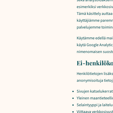
sekä analysoidaksemm
esimerkiksi verkkosi
Tämä käsittely autt
käyttäjiämme paremmi
palvelujemme toiminno
Käytämme edellä maini
käytä Google Analytic
nimenomaisen suost
Ei-henkilöko
Henkilötietojen lisäk
anonymisoituja tietoj
Sivujen katselukerrat
Yleinen maantieteelli
Selaintyyppi ja laitel
Viittaava verkkosivus