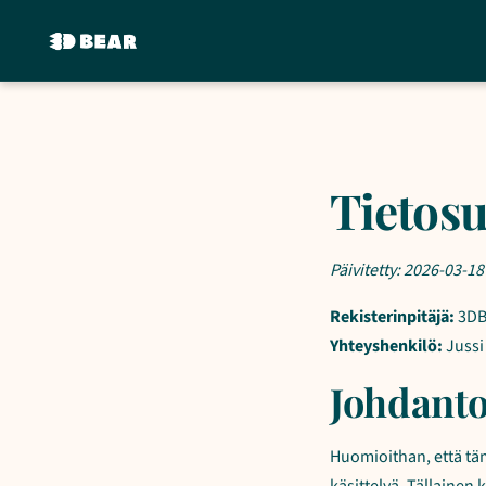
Tietosu
Päivitetty: 2026-03-18
Rekisterinpitäjä:
3DB
Yhteyshenkilö:
Jussi
Johdant
Huomioithan, että tä