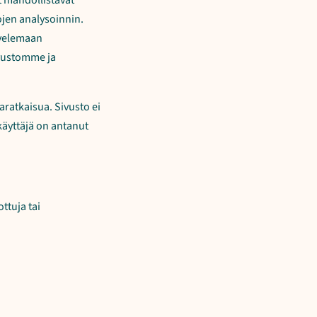
 mahdollistavat
jen analysoinnin.
lvelemaan
ivustomme ja
aratkaisua. Sivusto ei
käyttäjä on antanut
ttuja tai