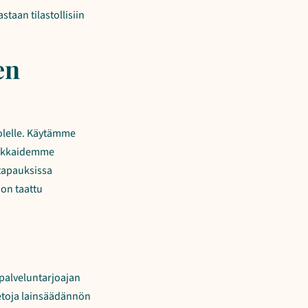
staan tilastollisiin
en
olelle. Käytämme
siakkaidemme
 tapauksissa
 on taattu
 palveluntarjoajan
ietoja lainsäädännön