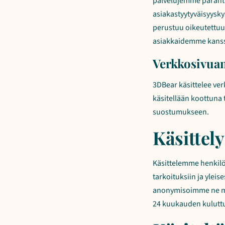
palvelujemme paranta
asiakastyytyväisyysky
perustuu oikeutettuu
asiakkaidemme kanssa
Verkkosivuan
3DBear käsittelee ve
käsitellään koottuna 
suostumukseen.
Käsittel
Käsittelemme henkilöt
tarkoituksiin ja yleis
anonymisoimme ne ma
24 kuukauden kulutt