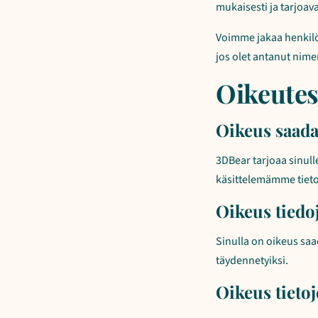
mukaisesti ja tarjoava
Voimme jakaa henkilöt
jos olet antanut ni
Oikeutes
Oikeus saada
3DBear tarjoaa sinull
käsittelemämme tietosi
Oikeus tiedo
Sinulla on oikeus saad
täydennetyiksi.
Oikeus tieto