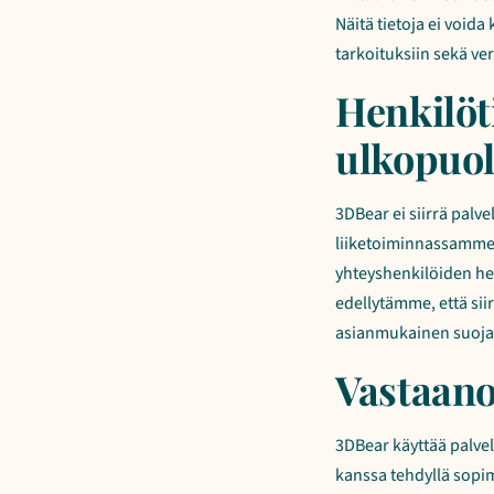
Näitä tietoja ei voida
tarkoituksiin sekä v
Henkilöt
ulkopuol
3DBear ei siirrä pal
liiketoiminnassamme e
yhteyshenkilöiden he
edellytämme, että sii
asianmukainen suoja ri
Vastaano
3DBear käyttää palvel
kanssa tehdyllä sopim