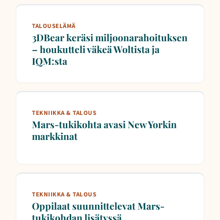
TALOUSELÄMÄ
3DBear keräsi miljoonarahoituksen
– houkutteli väkeä Woltista ja
IQM:sta
TEKNIIKKA & TALOUS
Mars-tukikohta avasi New Yorkin
markkinat
TEKNIIKKA & TALOUS
Oppilaat suunnittelevat Mars-
tukikohdan lisätyssä