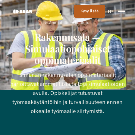
Kysy lisää
FI
▾
← Ammatillinen koulutus
Rakennusala —
Simulaatiopohjaiset
oppimateriaalit
Simunan rakennusalan oppimateriaalit
harjoittavat ammatillisia taitoja simulaatioiden
avulla. Opiskelijat tutustuvat
työmaakäytäntöihin ja turvallisuuteen ennen
oikealle työmaalle siirtymistä.