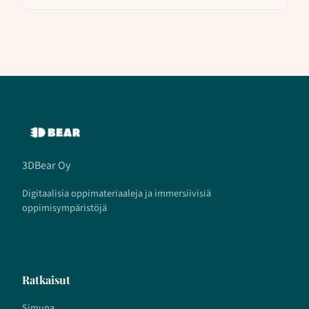
3DBear Oy
Digitaalisia oppimateriaaleja ja immersiivisiä
oppimisympäristöjä
Ratkaisut
Simuna