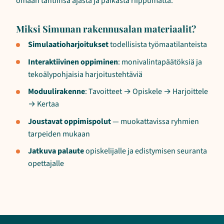
omaan tahtiinsa ajasta ja paikasta riippumatta.
Miksi Simunan rakennusalan materiaalit?
Simulaatioharjoitukset
todellisista työmaatilanteista
Interaktiivinen oppiminen
: monivalintapäätöksiä ja
tekoälypohjaisia harjoitustehtäviä
Moduulirakenne
: Tavoitteet → Opiskele → Harjoittele
→ Kertaa
Joustavat oppimispolut
— muokattavissa ryhmien
tarpeiden mukaan
Jatkuva palaute
opiskelijalle ja edistymisen seuranta
opettajalle