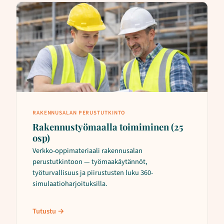
RAKENNUSALAN PERUSTUTKINTO
Rakennustyömaalla toimiminen (25
osp)
Verkko-oppimateriaali rakennusalan
perustutkintoon — työmaakäytännöt,
työturvallisuus ja piirustusten luku 360-
simulaatioharjoituksilla.
Tutustu →