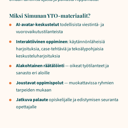
Miksi Simunan YTO-materiaalit?
AI-avatar-keskustelut
todellisista viestintä- ja
vuorovaikutustilanteista
Interaktiivinen oppiminen
: käytännönläheisiä
harjoituksia, case-tehtäviä ja tekoälypohjaisia
keskusteluharjoituksia
Alakohtainen räätälöinti
— oikeat työtilanteet ja
sanasto eri aloille
Joustavat oppimispolut
— muokattavissa ryhmien
tarpeiden mukaan
Jatkuva palaute
opiskelijalle ja edistymisen seuranta
opettajalle