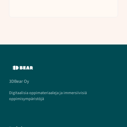
3DBear Oy
Digitaalisia oppimateriaaleja ja immersiivisiä
oppimisympäristöjä