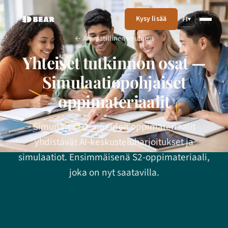
Kysy lisää
FI
▾
← Ammatillinen koulutus
Yhteiset tutkinnon osat —
Simulaatiopohjaiset
oppimateriaalit
Simunan YTO-aineiden oppimateriaalit
yhdistävät AI-keskusteluharjoitukset ja
simulaatiot. Ensimmäisenä S2-oppimateriaali,
joka on nyt saatavilla.