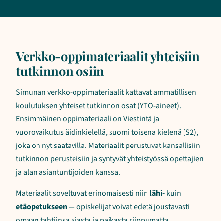
Verkko-oppimateriaalit yhteisiin
tutkinnon osiin
Simunan verkko-oppimateriaalit kattavat ammatillisen
koulutuksen yhteiset tutkinnon osat (YTO-aineet).
Ensimmäinen oppimateriaali on Viestintä ja
vuorovaikutus äidinkielellä, suomi toisena kielenä (S2),
joka on nyt saatavilla. Materiaalit perustuvat kansallisiin
tutkinnon perusteisiin ja syntyvät yhteistyössä opettajien
ja alan asiantuntijoiden kanssa.
Materiaalit soveltuvat erinomaisesti niin
lähi-
kuin
etäopetukseen
— opiskelijat voivat edetä joustavasti
omaan tahtiinsa ajasta ja paikasta riippumatta.