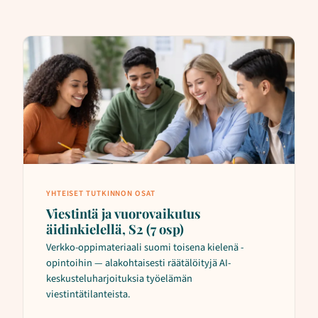
YHTEISET TUTKINNON OSAT
Viestintä ja vuorovaikutus
äidinkielellä, S2 (7 osp)
Verkko-oppimateriaali suomi toisena kielenä -
opintoihin — alakohtaisesti räätälöityjä AI-
keskusteluharjoituksia työelämän
viestintätilanteista.