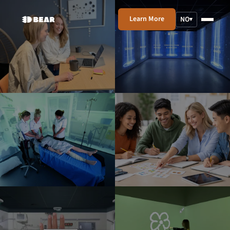
Learn More
NO
▾